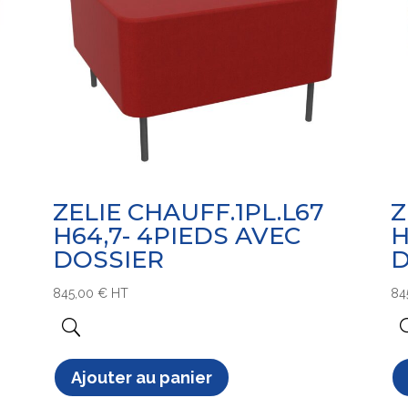
ZELIE CHAUFF.1PL.L67
Z
H64,7- 4PIEDS AVEC
H
DOSSIER
D
845,00
€
HT
84
Ajouter au panier