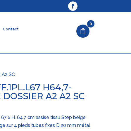
0
Contact
 A2 SC
.1PL.L67 H64,7-
 DOSSIER A2 A2 SC
 67 x H. 64,7 cm assise tissu Step beige
ige sur 4 pieds tubes fixes D.20 mm métal