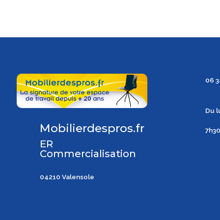
06 3
Du l
Mobilierdespros.fr
7h3
ER
Commercialisation
04210 Valensole