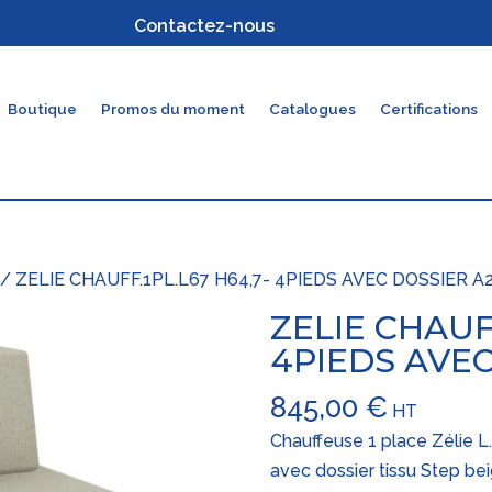
Contactez-nous
Boutique
Promos du moment
Catalogues
Certifications
/ ZELIE CHAUFF.1PL.L67 H64,7- 4PIEDS AVEC DOSSIER A2
ZELIE CHAUFF
4PIEDS AVEC
845,00
€
HT
Chauffeuse 1 place Zélie L.
avec dossier tissu Step be