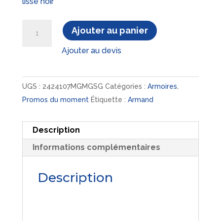
lisse noir
quantité
Ajouter au panier
de
Ajouter au devis
ARMAND
ARM
MELA
UGS :
2424107MGMGSG
Catégories :
Armoires
,
2PB
Promos du moment
Étiquette :
Armand
L1000
H1135
Description
P432
TOP
Informations complémentaires
ASSORTI
AU
Description
CORPS
-
PTE