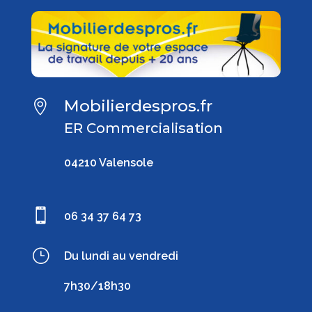
Mobilierdespros.fr

ER Commercialisation
04210 Valensole

06 34 37 64 73
}
Du lundi au vendredi
7h30/18h30