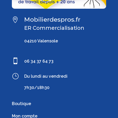
Mobilierdespros.fr

ER Commercialisation
04210 Valensole

06 34 37 64 73
}
Du lundi au vendredi
7h30/18h30
Boutique
Mon compte